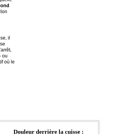
bond
llon
se, il
 se
'arrêt,
— ou
if où le
Douleur derrière la cuisse :