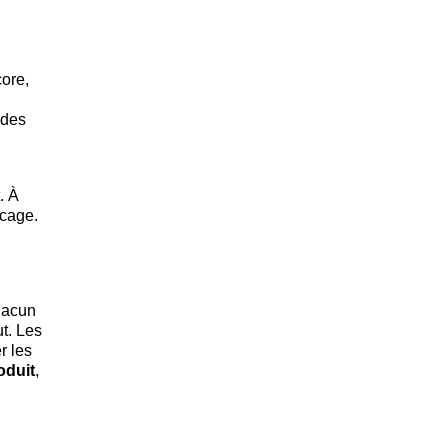
core,
 des
. À
 cage.
hacun
ut. Les
r les
oduit
,