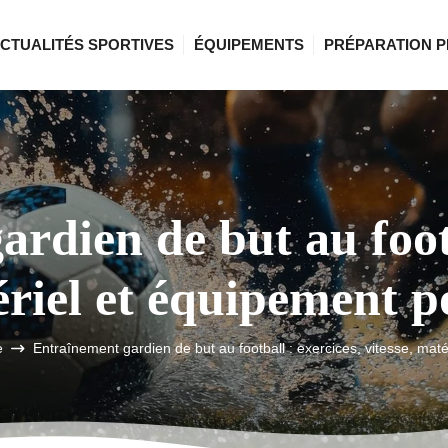
CTUALITÉS SPORTIVES
ÉQUIPEMENTS
PRÉPARATION P
rdien de but au footb
ériel et équipement 
e
Entraînement gardien de but au football : exercices, vitesse, mat