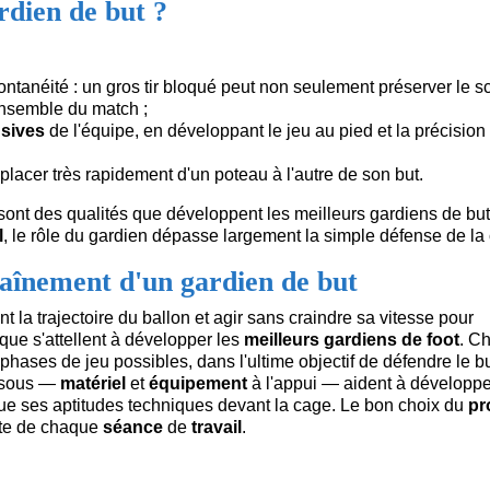
dien de but ?
ontanéité : un gros tir bloqué peut non seulement préserver le s
ensemble du match ;
nsives
de l'équipe, en développant le jeu au pied et la précision
lacer très rapidement d'un poteau à l'autre de son but.
 sont des qualités que développent les meilleurs gardiens de but
l
, le rôle du gardien dépasse largement la simple défense de la
raînement d'un gardien de but
t la trajectoire du ballon et agir sans craindre sa vitesse pour
que s'attellent à développer les
meilleurs gardiens de foot
. C
phases de jeu possibles, dans l'ultime objectif de défendre le b
essous —
matériel
et
équipement
à l'appui — aident à développe
que ses aptitudes techniques devant la cage. Le bon choix du
pr
ite de chaque
séance
de
travail
.