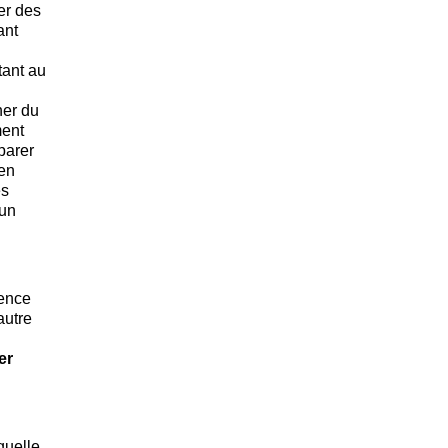
er des
ant
tant au
her du
ment
parer
 en
es
 un
rence
autre
er
quelle