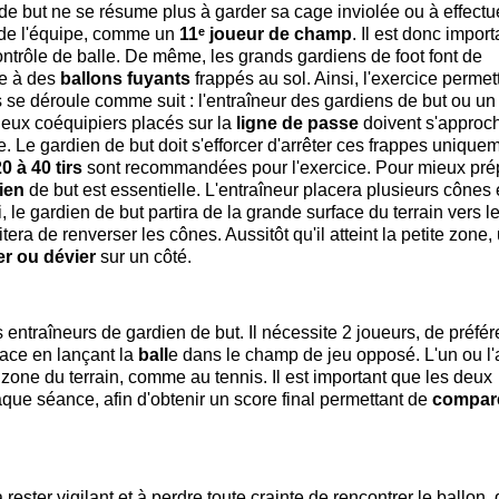
 de but ne se résume plus à garder sa cage inviolée ou à effectu
u de l'équipe, comme un
11ᵉ joueur de champ
. Il est donc import
ontrôle de balle. De même, les grands gardiens de foot font de
ce à des
ballons fuyants
frappés au sol. Ainsi, l'exercice permet
se déroule comme suit : l'entraîneur des gardiens de but ou un
 deux coéquipiers placés sur la
ligne de passe
doivent s'approc
. Le gardien de but doit s'efforcer d'arrêter ces frappes unique
0 à 40 tirs
sont recommandées pour l'exercice. Pour mieux pré
dien
de but est essentielle. L'entraîneur placera plusieurs cônes
i, le gardien de but partira de la grande surface du terrain vers l
tera de renverser les cônes. Aussitôt qu'il atteint la petite zone,
er ou dévier
sur un côté.
es entraîneurs de gardien de but. Il nécessite 2 joueurs, de préfé
face en lançant la
ball
e dans le champ de jeu opposé. L'un ou l'
zone du terrain, comme au tennis. Il est important que les deux
ue séance, afin d'obtenir un score final permettant de
compar
rester vigilant et à perdre toute crainte de rencontrer le ballon, 