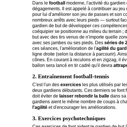
Dans le
football
moderne, l'activité du gardien
dégagements. Il est appelé à contribuer au je
pour lui d'améliorer son jeu de passes et son c
nombreux arrêts avec leurs pieds — surtout fa
gardien de but de développer ces compétences 
coéquipier se positionne au milieu du terrain ;
but avec des tirs venus de n'importe quelle zone
avec ses jambes ou ses pieds. Des
séries de 2
ces séances, l'amélioration de l'
agilité du gar
ligne droite (selon la distance à parcourir). Ains
cônes. En courant à reculons et en zigzag, il évi
ballon sera lancé en tir cadré qu'il devra
attrap
2. Entraînement football-tennis
C'est l'un des
exercices
les plus utilisés par l
deux gardiens débutants. Ces derniers se font 
doit éviter de
laisser rebondir la balle
dans sa 
gardiens aient le même nombre de coups à chaq
l'agilité
et d'encourager les améliorations.
3. Exercices psychotechniques
Ces exercices de foot aident le gardien de but à 