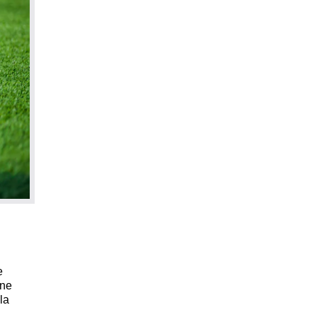
e
une
la