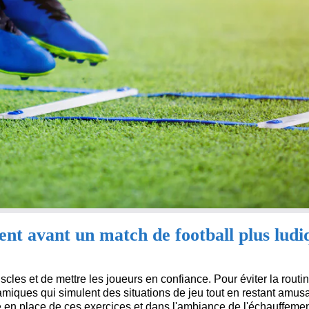
t avant un match de football plus ludi
scles et de mettre les joueurs en confiance. Pour éviter la routine
miques qui simulent des situations de jeu tout en restant amusa
se en place de ces exercices et dans l'ambiance de l'échauffeme