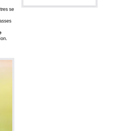
tres se
passes
e
ion.
n