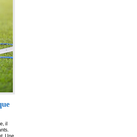
que
, il
nts.
nt. Une