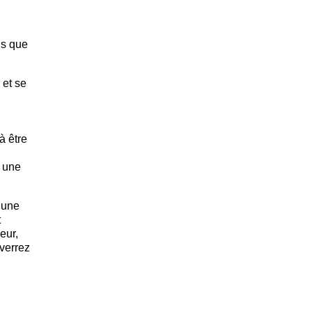
ls que
 et se
à être
 une
 une
t
eur,
 verrez