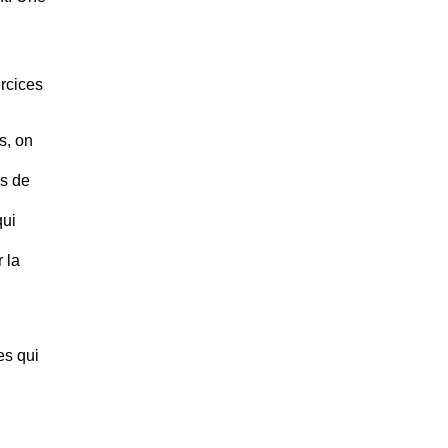
ercices
s, on
es de
qui
 la
es qui