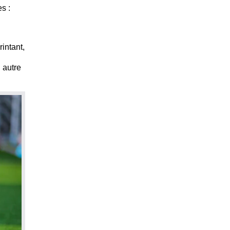
s :
intant,
 autre