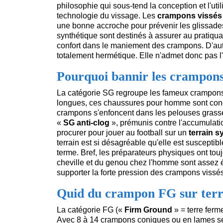
philosophie qui sous-tend la conception et l'uti
technologie du vissage. Les
crampons vissés
une bonne accroche pour prévenir les glissade
synthétique sont destinés à assurer au pratiqua
confort dans le maniement des crampons. D'aut
totalement hermétique. Elle n'admet donc pas l'
Pourquoi bannir les crampons
La catégorie SG regroupe les fameux crampons
longues, ces chaussures pour homme sont conçue
crampons s'enfoncent dans les pelouses grass
«
SG anti-clog
», prémunis contre l'accumulat
procurer pour jouer au football sur un
terrain s
terrain est si désagréable qu'elle est suscepti
terme. Bref, les préparateurs physiques ont touj
cheville et du genou chez l'homme sont assez él
supporter la forte pression des crampons vissé
Quid du crampon FG sur terra
La catégorie FG («
Firm Ground
» = terre ferme
Avec 8 à 14 crampons coniques ou en lames sel