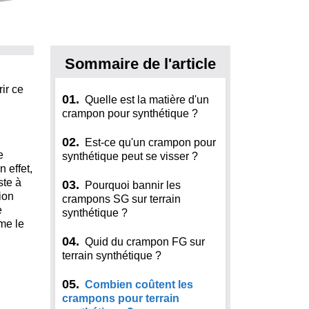
Sommaire de l'article
ir ce
01.
Quelle est la matière d'un
crampon pour synthétique ?
02.
Est-ce qu'un crampon pour
e
synthétique peut se visser ?
n effet,
ste à
03.
Pourquoi bannir les
ion
crampons SG sur terrain
e
synthétique ?
me le
04.
Quid du crampon FG sur
terrain synthétique ?
05.
Combien coûtent les
crampons pour terrain