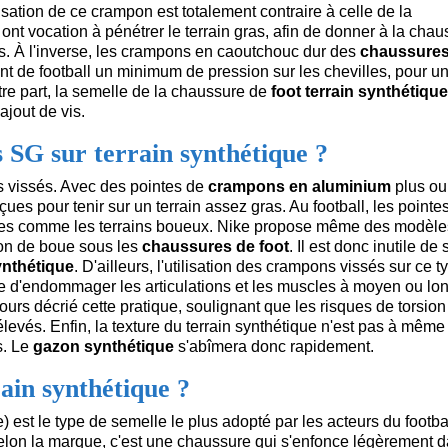
lisation de ce crampon est totalement contraire à celle de la
ont vocation à pénétrer le terrain gras, afin de donner à la cha
s. À l'inverse, les crampons en caoutchouc dur des
chaussure
nt de football un minimum de pression sur les chevilles, pour u
re part, la semelle de la chaussure de
foot terrain synthétique
ajout de vis.
 SG sur terrain synthétique ?
 vissés. Avec des pointes de
crampons en aluminium
plus ou
s pour tenir sur un terrain assez gras. Au football, les pointe
es comme les terrains boueux. Nike propose même des modèles
ion de boue sous les
chaussures de foot
. Il est donc inutile de 
ynthétique
. D'ailleurs, l'utilisation des crampons vissés sur ce t
ble d'endommager les articulations et les muscles à moyen ou lo
ours décrié cette pratique, soulignant que les risques de torsion
evés. Enfin, la texture du terrain synthétique n'est pas à même
s. Le
gazon synthétique
s'abîmera donc rapidement.
in synthétique ?
) est le type de semelle le plus adopté par les acteurs du footbal
on la marque, c'est une chaussure qui s'enfonce légèrement d