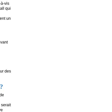
-à-vis
all qui
ment un
ivant
our des
 ?
 de
 serait
ve