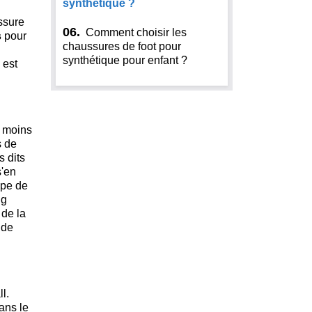
synthétique ?
ussure
06.
Comment choisir les
s
pour
chaussures de foot pour
n
synthétique pour enfant ?
est
 moins
s de
 dits
s'en
ype de
ng
 de la
 de
l.
ans le