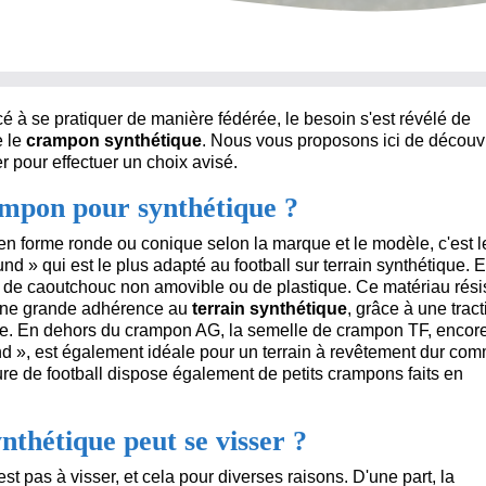
à se pratiquer de manière fédérée, le besoin s'est révélé de
e le
crampon synthétique
. Nous vous proposons ici de découvr
er pour effectuer un choix avisé.
ampon pour synthétique ?
 en forme ronde ou conique selon la marque et le modèle, c'est l
nd » qui est le plus adapté au football sur terrain synthétique. E
de caoutchouc non amovible ou de plastique. Ce matériau rési
e une grande adhérence au
terrain synthétique
, grâce à une tract
ce. En dehors du crampon AG, la semelle de crampon TF, encor
 », est également idéale pour un terrain à revêtement dur com
re de football dispose également de petits crampons faits en
thétique peut se visser ?
est pas à visser, et cela pour diverses raisons. D'une part, la