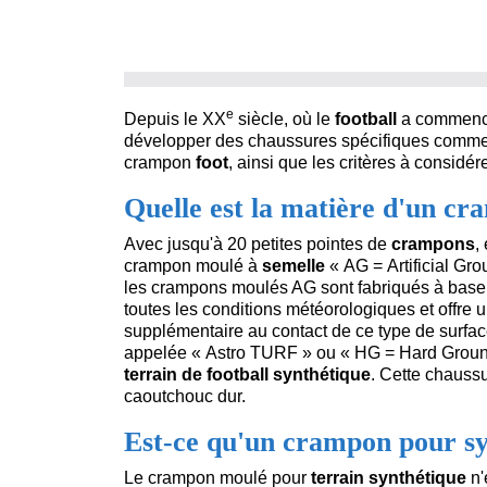
e
Depuis le XX
siècle, où le
football
a commencé 
développer des chaussures spécifiques comm
crampon
foot
, ainsi que les critères à considér
Quelle est la matière d'un cr
Avec jusqu'à 20 petites pointes de
crampons
,
crampon moulé à
semelle
« AG = Artificial Grou
les crampons moulés AG sont fabriqués à base 
toutes les conditions météorologiques et offr
supplémentaire au contact de ce type de surfa
appelée « Astro TURF » ou « HG = Hard Ground
terrain de football synthétique
. Cette chaussu
caoutchouc dur.
Est-ce qu'un crampon pour syn
Le crampon moulé pour
terrain synthétique
n'