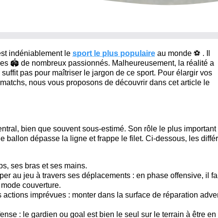
est indéniablement le
sport le plus populaire
au monde
⚽
. Il
des
🏟️
de nombreux passionnés. Malheureusement, la réalité a
uffit pas pour maîtriser le jargon de ce sport. Pour élargir vos
matchs, nous vous proposons de découvrir dans cet article le
ntral, bien que souvent sous-estimé. Son rôle le plus important
e ballon dépasse la ligne et frappe le filet. Ci-dessous, les diffé
orps, ses bras et ses mains.
iper au jeu à travers ses déplacements : en phase offensive, il fa
n mode couverture.
es actions imprévues : monter dans la surface de réparation adve
fense : le gardien ou goal est bien le seul sur le terrain à être en