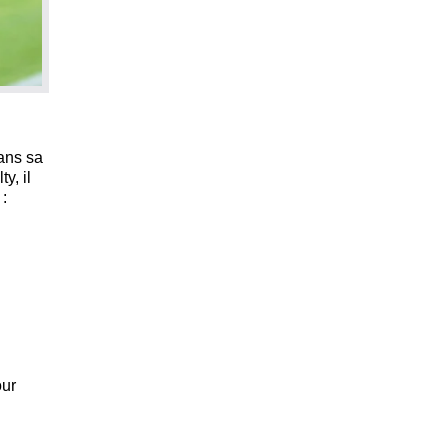
dans sa
y, il
 :
our