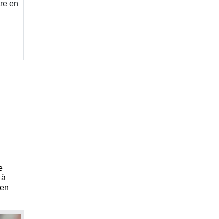
tre en
e
 à
 en