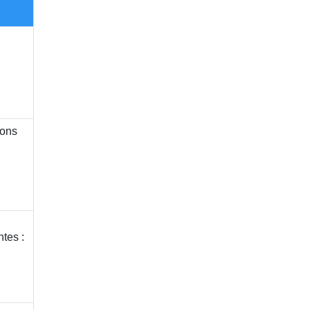
ions
tes :